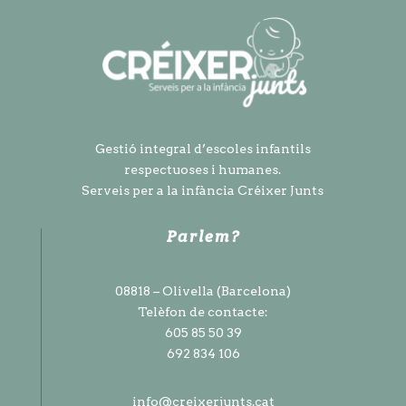
Gestió integral d’escoles infantils
respectuoses i humanes.
Serveis per a la infància Créixer Junts
Parlem?
08818 – Olivella (Barcelona)
Telèfon de contacte:
605 85 50 39
692 834 106
info@creixerjunts.cat