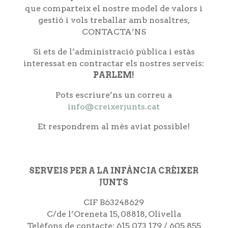
que comparteix el nostre model de valors i
gestió i vols treballar amb nosaltres,
CONTACTA’NS
Si ets de l’administració pública i estàs
interessat en contractar els nostres serveis:
PARLEM!
Pots escriure’ns un correu a
info@creixerjunts.cat
Et respondrem al més aviat possible!
SERVEIS PER A LA INFÀNCIA CRÉIXER
JUNTS
CIF B63248629
C/de l’Oreneta 15, 08818, Olivella
Telèfons de contacte: 615 073 179 / 605 855