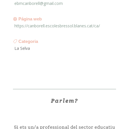
ebmcanborell@gmail.com
Página web

https://canborell.escolesbressol.blanes.cat/ca/
Categoria

La Selva
Parlem?
Si ets un/a professional del sector educatiu