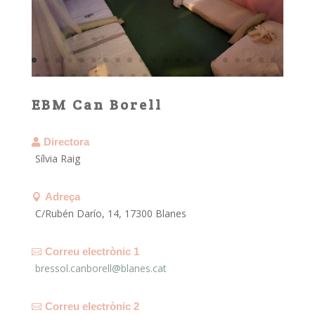
EBM Can Borell
Directora

Sílvia Raig
Adreça

C/Rubén Darío, 14, 17300 Blanes
Correu electrònic 1

bressol.canborell@blanes.cat
Correu electrònic 2
